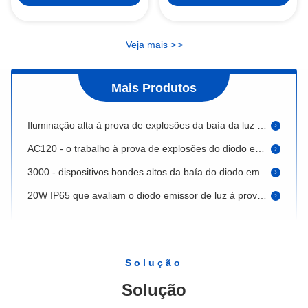
à Prova d'Água IP66
em ruas
50W LED Street Light LED Street Light Fixtures 100W -300W RoHS Aprovado LED Street Lamp Usado em Áreas Comerciais
5400K - iluminação conduzida portátil do poder à prova de explosões da luz 30W do diodo emissor de luz 5600K
Veja mais
>
>
1600LM 10W 20W 30W 40W fora da segurança ilumina a luz de inundação do diodo emissor de luz da eficiência de poder de 90%
Mais Produtos
luzes de inundação do diodo emissor de luz de 100W Dimmable, CRI à prova de explosões Ra>80 da luz de emergência
Iluminação alta à prova de explosões da baía da luz 13000lm do diodo emissor de luz IP66 em equipamentos de perfuração
AC120 - o trabalho à prova de explosões do diodo emissor de luz 277V ilumina a saída do lúmen da eficiência elevada
3000 - dispositivos bondes altos da baía do diodo emissor de luz da luz à prova de explosões 30W 60W do diodo emissor de luz 6500K
20W IP65 que avaliam o diodo emissor de luz à prova de explosões iluminam 2700 - o fluxo luminoso 2100lm do Luminaire alto da baía 7800K
Lâmpada alta do diodo emissor de luz da baía de 40 watts, Luminaires à prova de explosões para centrais química
70W - vida ativa longa clara à prova de explosões exterior >100000hrs do diodo emissor de luz 120W
40W - luz de inundação à prova de explosões AC85 da segurança do diodo emissor de luz 80W - proteção de 260V IP65
Solução
O armazém molhado do diodo emissor de luz dos lugar que ilumina a baía alta morre materiais do alumínio de carcaça
Solução
Luz à prova de explosões 40W do diodo emissor de luz da área perigosa - baía alta AW-EPFL237 do diodo emissor de luz 80W