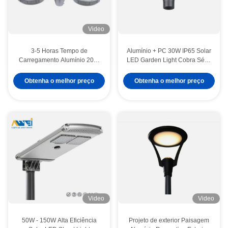
Video
3-5 Horas Tempo de
Alumínio + PC 30W IP65 Solar
Carregamento Alumínio 20W
LED Garden Light Cobra Série
30W 40W IP65 Iluminação
Para Villa e Iluminação de
Urbana Solar LED Iluminação
Jardim
Obtenha o melhor preço
Obtenha o melhor preço
de Jardim Para Paisagens E
Pátios
Video
Video
50W - 150W Alta Eficiência
Projeto de exterior Paisagem