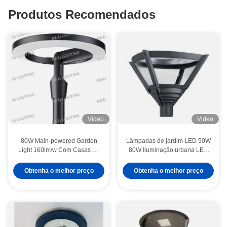
Produtos Recomendados
Video
Video
80W Main-powered Garden
Lâmpadas de jardim LED 50W
Light 160lm/w Com Casas de
80W Iluminação urbana LED
Alumínio de fundição a óleo
Material de alumínio fundido
usado em ruas e parques.
em áreas residenciais
Obtenha o melhor preço
Obtenha o melhor preço