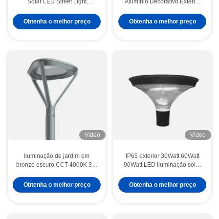
Solar LED Street Light
Alumínio Decorativo Exterior
Controle remoto para estradas
IP65 IK09 Luz de jardim LED
urbanas, luzes de
Para caminho
Obtenha o melhor preço
Obtenha o melhor preço
estacionamento
Video
Video
Iluminação de jardim em
IP65 exterior 30Watt 60Watt
bronze escuro CCT 4000K 30-
90Watt LED Iluminação solar
100W Lâmpada urbana
de jardim para iluminação de
impermeável IP65 Para
paisagem
Obtenha o melhor preço
Obtenha o melhor preço
iluminação de paisagem
Usada principalmente em
parques e jardins