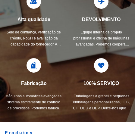
Alta qualidade
DEVOLVIMENTO
Selo de confiança, verificação de
Equipe interna de projeto
crédito, RoSH e avaliação da
profissional e oficina de máquinas
capacidade do fornecedor. A
avançadas. Podemos cooperar
empresa tem um rigoroso sistema
para desenvolver os produtos de
de controlo de qualidade e um
que necessita.
laboratório de teste profissional.
Fabricação
100% SERVIÇO
Máquinas automáticas avançadas,
Embalagens a granel e pequenas
sistema estritamente de controlo
embalagens personalizadas, FOB,
de processos. Podemos fabricar
CIF, DDU e DDP. Deixe-nos ajudá-
todos os terminais elétricos além
lo a encontrar a melhor solução
da sua demanda.
para todas as suas preocupações.
Produtos