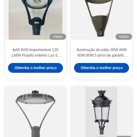
Video
Video
Ip66 IK09 Impermeável 120
Iluminação de pátio 30W 40W
LM/W Projeto exterior Luz de
60W 80W 5 anos de garantia
jardim LED Iluminação de
Iluminação de jardim LED
paisagem
para jardim ou paisagem
Obtenha o melhor preço
Obtenha o melhor preço