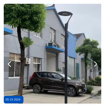
luz à prova de explosões do diodo emissor de luz 40W altamente brilhante para lugar perigosos/molhados
Os dispositivos bondes claros integrados do diodo emissor de luz da baía alta industrial, baía alta do diodo emissor de luz iluminam 200W antiofuscante
80 - o diodo emissor de luz 200W à prova de explosões ilumina-se, as luzes altas exteriores 5400K da baía do diodo emissor de luz - 6000K
IP66 que avalia luzes exteriores brilhantes super, baía alta do diodo emissor de luz ilumina 200W 6000LM
30 - o diodo emissor de luz 70W exterior brilhante à prova de explosões ilumina o branco morno para lugar molhados
Lâmpadas de jardim para parques
Estradas rodoviárias 50W LED Street Light Die Casting Materiais de alumínio IP65 Área exterior à prova d'água
50W LED Street Light LED Street Light Fixtures 100W -300W RoHS Aprovado LED Street Lamp Usado em Áreas Comerciais


5400K - iluminação conduzida portátil do poder à prova de explosões da luz 30W do diodo emissor de luz 5600K
1600LM 10W 20W 30W 40W fora da segurança ilumina a luz de inundação do diodo emissor de luz da eficiência de poder de 90%
05-15 2024