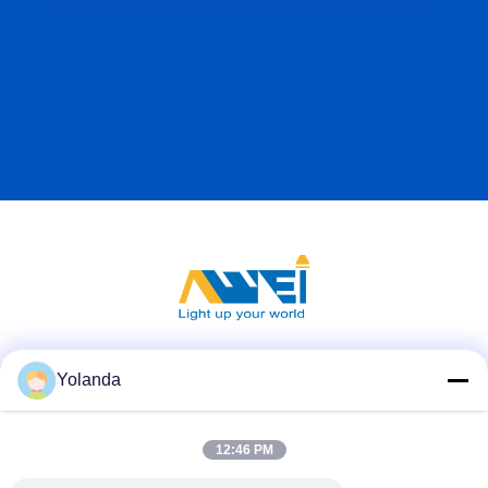
Europa. Para projetos de iluminação externa, a confiabilidade
a longo prazo é tão importante quanto o desempenho da
iluminação. Produtos capazes de operar consistentemente sob
chuva, neve, umidade e temperaturas variáveis podem ajudar
a reduzir os requisitos de manutenção e melhorar o valor geral
do ciclo de vida dos investimentos em iluminação pública. A
entrega e instalação bem-sucedidas deste projeto
fortaleceram ainda mais nossa cooperação com o cliente e
reforçaram a confiança em nossa qualidade de fabricação. À
medida que as comunidades europeias continuam a investir
em infraestrutura sustentável e desenvolvimentos residenciais
modernos, soluções de iluminação externa confiáveis
permanecem uma parte importante da criação de espaços
públicos mais seguros e confortáveis.
Mídia Social
Yolanda
12:46 PM
Contato Rápido