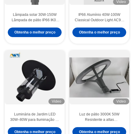
Video
Lâmpada solar 30W-150W
IP66 Alumínio 40W-100W
Lâmpada de pátio IP66 IK09
Classical Outdoor Light AC90-
CCT6500K Lâmpada de
305V Lentes Ópticas Crown
jardim Usada em parques e
Lights para ruas principais e
Obtenha o melhor preço
Obtenha o melhor preço
caminhadas
áreas residenciais
Video
Video
Luminária de Jardim LED
Luz de pátio 3000K 50W
30W–80W para Iluminação de
Resistente a altas
Caminhos e Parques,
temperaturas, à prova de
Luminária Externa de Alumínio
poeira e à prova d'água Usada
Obtenha o melhor preço
Obtenha o melhor preço
Estradas rodoviárias 50W LED Street Light Die Casting Materiais de alumínio IP65 Área exterior à prova d'água