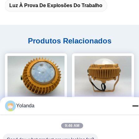
Luz À Prova De Explosões Do Trabalho
Produtos Relacionados
Yolanda
Vídeo
9:46 AM
20W IP65 que avaliam o
40W - luz de inundação à
diodo emissor de luz à prova
prova de explosões AC85 da