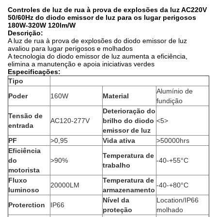
Controles de luz de rua à prova de explosões da luz AC220V
50/60Hz do diodo emissor de luz para os lugar perigosos
180W-320W 120lm/W
Descrição:
A luz de rua à prova de explosões do diodo emissor de luz
avaliou para lugar perigosos e molhados
A tecnologia do diodo emissor de luz aumenta a eficiência,
elimina a manutenção e apoia iniciativas verdes
Especificações:
Tipo
Alumínio de
Poder
160W
Material
fundição
Deterioração do
Tensão de
AC120-277V
brilho do diodo
<5>
entrada
emissor de luz
PF
>0,95
Vida ativa
>50000hrs
Eficiência
Temperatura de
do
>90%
-40-+55°C
trabalho
motorista
Fluxo
Temperatura de
20000LM
-40-+80°C
luminoso
armazenamento
Nível da
Location/IP66
Proterction
IP66
proteção
molhado