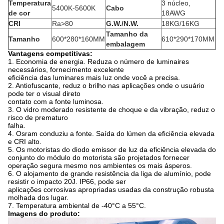
Temperatura
3 núcleo,
5400K-5600K
Cabo
de cor
18AWG
CRI
Ra>80
G.W./N.W.
18KG/16KG
Tamanho da
Tamanho
600*280*160MM
610*290*170MM
embalagem
Vantagens competitivas:
1. Economia de energia. Reduza o número de luminaires
necessários, fornecimento excelente
eficiência das luminares mais luz onde você a precisa.
2. Antiofuscante, reduz o brilho nas aplicações onde o usuário
pode ter o visual direto
contato com a fonte luminosa.
3. O vidro moderado resistente de choque e da vibração, reduz o
risco de prematuro
falha.
4. Osram conduziu a fonte. Saída do lúmen da eficiência elevada
e CRI alto.
5. Os motoristas do diodo emissor de luz da eficiência elevada do
conjunto do módulo do motorista são projetados fornecer
operação segura mesmo nos ambientes os mais ásperos.
6. O alojamento de grande resistência da liga de alumínio, pode
resistir o impacto 20J. IP66, pode ser
aplicações corrosivas apropriadas usadas da construção robusta
molhada dos lugar.
7. Temperatura ambiental de -40°C a 55°C.
Imagens do produto: