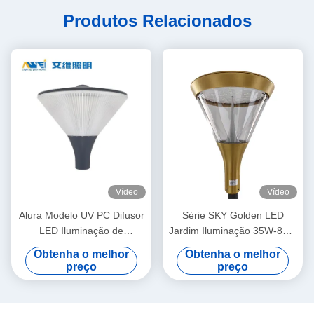
Produtos Relacionados
Vídeo
Vídeo
Alura Modelo UV PC Difusor
Série SKY Golden LED
LED Iluminação de
Jardim Iluminação 35W-85W
paisagem Corpo de alumínio
5 anos de garantia Alumínio
Obtenha o melhor
Obtenha o melhor
para áreas industriais
fundição a óleo
preço
preço