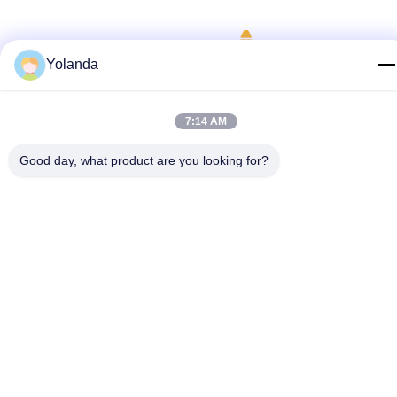
Yolanda
7:14 AM
Mídia Social
Good day, what product are you looking for?
Contato Rápido
Telefone
86-0519-8962-6616
E-mail
yolanda@aweilighting.com
Endereço
Cidade de Hutang, distrito de Wujin, cidade de Changzhou,