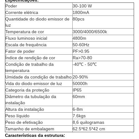
Especificações:
Poder
30-100 W
Corrente elétrica
1800mA
Quantidade do diodo emissor de
80pcs
luz
Temperatura de cor
3000/4000/6500k
Fluxo luminoso inicial
4800m
Escala de frequência
50-60Hz
Fator de poder
PF>0.95
Índice de rendição de cor
Ra>70-80
Condição de trabalho da
-40℃ - 50℃
temperatura
Umidade da condição de trabalho
20-90%
Vida do diodo emissor de luz
50000h
Categoria da proteção
IP65
Diâmetro da tubulação da
60mm
instalação
Altura da instalação
6-8m
Peso líquido
7.6kgs
Peso de efetivação
8,6 quilogramas
Tamanho de embalagem
62.5*62.5*42 cm
Características da estrutura: