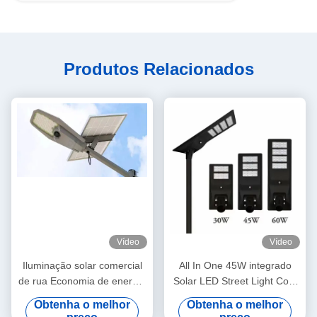
Produtos Relacionados
Vídeo
Vídeo
Iluminação solar comercial
All In One 45W integrado
de rua Economia de energia
Solar LED Street Light Com
400W 600W Iluminação
Silício Monocristalino, Alto
Obtenha o melhor
Obtenha o melhor
solar IP65 Iluminação
Fluxo Luminoso, Bateria de