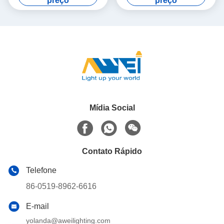
preço
preço
exterior para ruas e estradas
Lítio de 12,8V-30AH e
Controle Remoto
Mídia Social
Contato Rápido
Telefone
86-0519-8962-6616
E-mail
yolanda@aweilighting.com