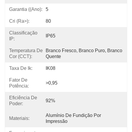
Garantia ((ano):
5
Cri (ra>):
80
Classificação
IP65
IP:
Temperatura De
Branco Fresco, Branco Puro, Branco 
Cor (CCT):
Quente
Taxa De Ik:
IK08
Fator De
>0,95
Potência:
Eficiência De
92%
Poder:
Alumínio De Fundição Por 
Materiais:
Impressão