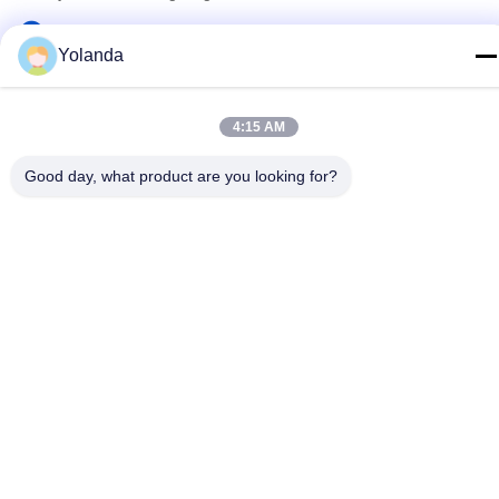
Endereço
Yolanda
Cidade de Hutang, distrito de Wujin, cidade de Changzhou,
província de Jiangsu, China, 213101
4:15 AM
Política de Privacidade
|
Mapa do Site
Good day, what product are you looking for?
China Boa Qualidade Luzes exteriores brilhantes do diodo
emissor de luz Fornecedor. Copyright © 2019-2026 Jiangsu A-wei
Lighting Co., Ltd. Todos os direitos reservados.