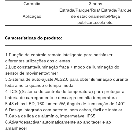
Garantia
3 anos
Estrada/Parque/Rua/ Estrada/Parque
Aplicação
de estacionamento/Plaça
pública/Escola etc.
Características do produto:
1.
Função de controlo remoto inteligente para satisfazer
diferentes utilizações dos clientes
2.
Luz constante/iluminação fraca + modo de iluminação do
sensor de movimento/timer
3.
Sistema de auto-ajuste ALS2.0 para obter iluminação durante
toda a noite quando o tempo muda
.
4.
TCS ((Sistema de controlo de temperatura) para proteger a
bateria de carregamento e descarga em alta temperatura
5.
48 chips LED, 160 lumens/W, ângulo de iluminação de 140°.
6.
Design integrado com patente, sem cabos, fácil de instalar
7.
Caixa de liga de alumínio, impermeável IP65.
8.
Ativar/desactivar automaticamente ao anoitecer e ao
amanhecer